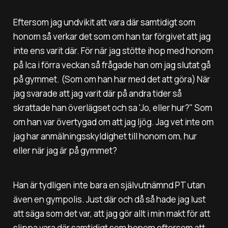
Eftersom jag undvikit att vara där samtidigt som
honom så verkar det som om han tar förgivet att jag
inte ens varit där. För när jag stötte ihop med honom
på Ica i förra veckan så frågade han om jag slutat gå
på gymmet. (Som om han har med det att göra) När
jag svarade att jag varit där på andra tider så
skrattade han överlägset och sa
'Jo, eller hur?"
Som
om han var övertygad om att jag ljög. Jag vet inte om
jag har anmälningsskyldighet till honom om, hur
eller när jag är på gymmet?
Han är tydligen inte bara en självutnämnd PT utan
även en gympolis. Just där och då så hade jag lust
att säga som det var, att jag gör allt i min makt för att
slippa vara där samtidigt som honom eftersom att