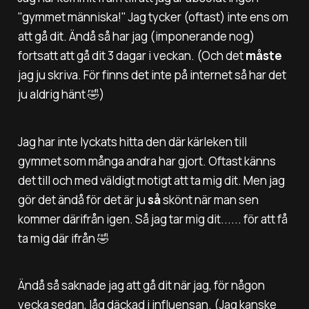
"gymmet människa!" Jag tycker (oftast) inte ens om
att gå dit. Ändå så har jag (imponerande nog)
fortsatt att gå dit 3 dagar i veckan. (Och det
måste
jag ju skriva. För finns det inte på internet så har det
ju aldrig hänt 🤣)
Jag har inte lyckats hitta den där kärleken till
gymmet som många andra har gjort. Oftast känns
det till och med väldigt motigt att ta mig dit. Men jag
gör det ändå för det är ju
så
skönt när man sen
kommer därifrån igen. Så jag tar mig dit...... för att få
ta mig där ifrån 🤣
Ändå så saknade jag att gå dit när jag, för någon
vecka sedan, låg däckad i influensan. (Jag kanske