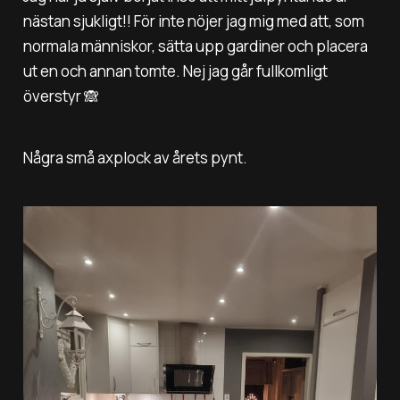
nästan sjukligt!! För inte nöjer jag mig med att, som
normala människor, sätta upp gardiner och placera
ut en och annan tomte. Nej jag går fullkomligt
överstyr 🙈
Några små axplock av årets pynt.