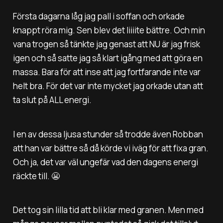
Första dagarna låg jag pall i soffan och orkade
knappt röra mig. Sen blev det liiiite bättre. Och min
vana trogen så tänkte jag genast att NU är jag frisk
igen och så satte jag så klart igång med att göra en
massa. Bara för att inse att jag fortfarande inte var
helt bra. För det var inte mycket jag orkade utan att
ta slut på ALL energi.
I en av dessa ljusa stunder så trodde även Robban
att han var bättre så då körde vi iväg för att fixa gran.
Och ja, det var väl ungefär vad den dagens energi
räckte till. 😬
Det tog sin lilla tid att bli klar med granen. Men med