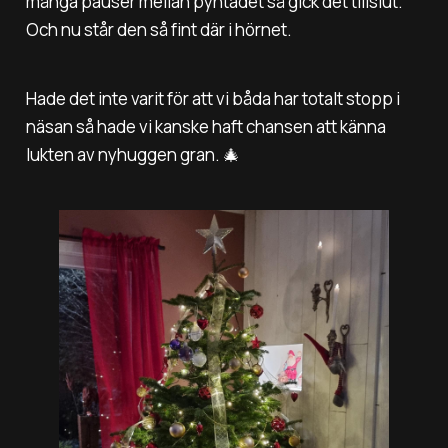
många pauser mellan pyntadet så gick det tillslut.
Och nu står den så fint där i hörnet.
Hade det inte varit för att vi båda har totalt stopp i
näsan så hade vi kanske haft chansen att känna
lukten av nyhuggen gran. 🎄