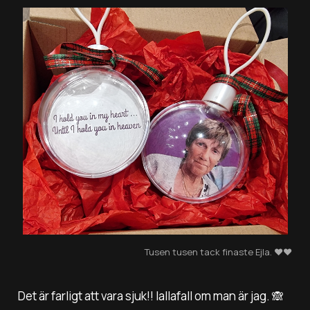
Tusen tusen tack finaste Ejla. ❤️❤️
Det är farligt att vara sjuk!! Iallafall om man är jag. 🙈