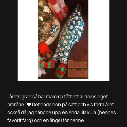
I årets gran så har mamma fått ett alldeles eget
område. ❤️ Det hade hon på sätt och vis förra året
också då jag hängde upp en enda lila kula (hennes
favorit färg) och en ängel för henne.