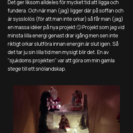
Det ger liksom alldeles för mycket tid att ligga och
fundera. Och när man (jag) ligger där på soffan och
är sysslolös (för att man inte orkar) så får man (jag)
en massa idéer på nya projekt 🙄 Projekt som jag vid
minsta lilla energi genast drar igång men sen inte
riktigt orkar slutföra innan energin är slut igen. Så
det tar ju sin lilla tid men mysigt blir det. En av
"sjukdoms projekten" var att göra om min gamla
stege till ett snölandskap.