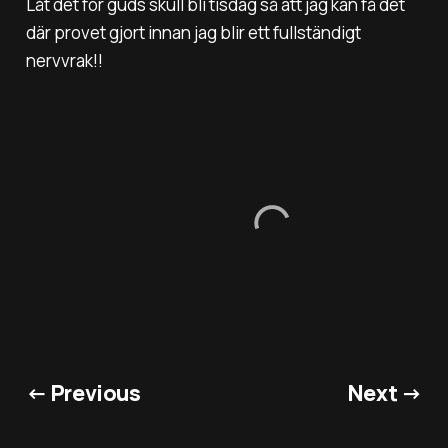
Låt det för guds skull bli tisdag så att jag kan få det
där provet gjort innan jag blir ett fullständigt
nervvrak!!
← Previous
Next →