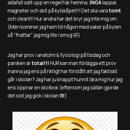
iallafall satt upp en regel här hemma.
INGA
lappar,
magneter och skit på kylskåpet!!! Det ska vara
tomt
och cleant!! Hur andra har det bryr jag inte mig om.
(Men kommer jag hem till någon med saker på kylen
så "fnattar" jag mig lite i smyg 🤣)
Jag har prov i anatomi & fysiologi på tisdag och
paniken är
total!!!
HUR kan man förlägga ett prov
inanna jag ens på riktigt har förstått att jag faktiskt
går i skolan? Jag har ju knappt hunnit lära mig hur jag
ens öppnar en skolbok (eftersom jag sällan gjorde
det sist jag gick i skolan 🙈)