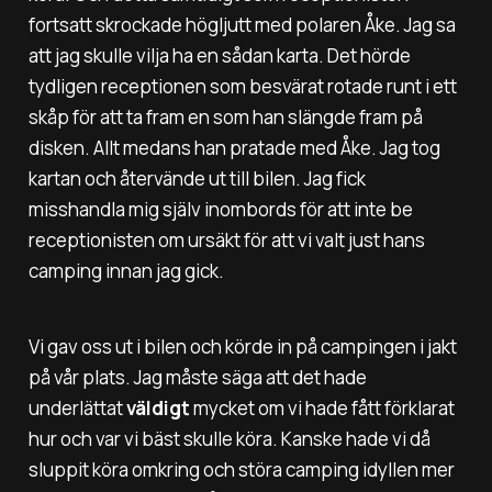
fortsatt skrockade högljutt med polaren Åke. Jag sa
att jag skulle vilja ha en sådan karta. Det hörde
tydligen receptionen som besvärat rotade runt i ett
skåp för att ta fram en som han slängde fram på
disken. Allt medans han pratade med Åke. Jag tog
kartan och återvände ut till bilen. Jag fick
misshandla mig själv inombords för att inte be
receptionisten om ursäkt för att vi valt just hans
camping innan jag gick.
Vi gav oss ut i bilen och körde in på campingen i jakt
på vår plats. Jag måste säga att det hade
underlättat
väldigt
mycket om vi hade fått förklarat
hur och var vi bäst skulle köra. Kanske hade vi då
sluppit köra omkring och störa camping idyllen mer