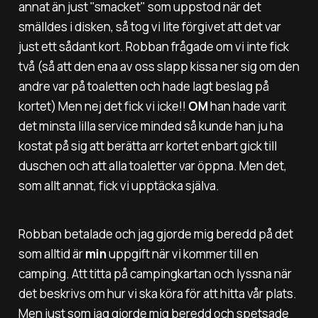
annat än just "smacket" som uppstod när det
smälldes i disken, så tog vi lite förgivet att det var
just ett sådant kort. Robban frågade om vi inte fick
två (så att den ena av oss slapp kissa ner sig om den
andre var på toaletten och hade lagt beslag på
kortet) Men nej det fick vi icke!!
OM
han hade varit
det minsta lilla service minded så kunde han ju ha
kostat på sig att berätta arr kortet enbart gick till
duschen och att alla toaletter var öppna. Men det,
som allt annat, fick vi upptäcka själva.
Robban betalade och jag gjorde mig beredd på det
som alltid är
min
uppgift när vi kommer till en
camping. Att titta på campingkartan och lyssna när
det beskrivs om hur vi ska köra för att hitta vår plats.
Men just som jag gjorde mig beredd och spetsade