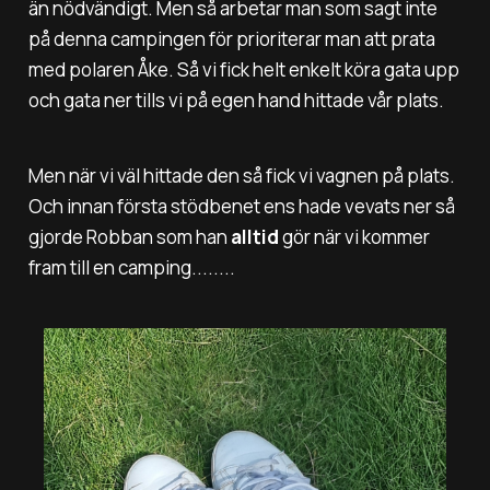
än nödvändigt. Men så arbetar man som sagt inte
på denna campingen för prioriterar man att prata
med polaren Åke. Så vi fick helt enkelt köra gata upp
och gata ner tills vi på egen hand hittade vår plats.
Men när vi väl hittade den så fick vi vagnen på plats.
Och innan första stödbenet ens hade vevats ner så
gjorde Robban som han
alltid
gör när vi kommer
fram till en camping........