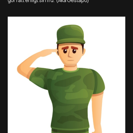
gör rätt enligt sin fru. (Aka Gestapo)