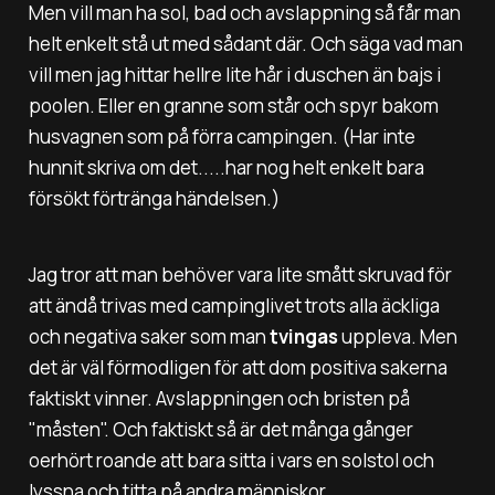
Men vill man ha sol, bad och avslappning så får man
helt enkelt stå ut med sådant där. Och säga vad man
vill men jag hittar hellre lite hår i duschen än bajs i
poolen. Eller en granne som står och spyr bakom
husvagnen som på förra campingen. (Har inte
hunnit skriva om det.....har nog helt enkelt bara
försökt förtränga händelsen.)
Jag tror att man behöver vara lite smått skruvad för
att ändå trivas med campinglivet trots alla äckliga
och negativa saker som man
tvingas
uppleva. Men
det är väl förmodligen för att dom positiva sakerna
faktiskt vinner. Avslappningen och bristen på
"måsten". Och faktiskt så är det många gånger
oerhört roande att bara sitta i vars en solstol och
lyssna och titta på andra människor.