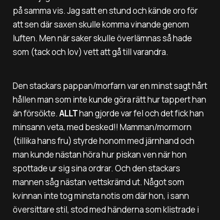
på samma vis. Jag satt en stund och kände oro för
att sen där saxen skulle komma vinande genom
luften. Men när saker skulle överlämnas så hade
som (tack och lov) vett att gå till varandra.
Den stackars pappan/morfarn var en minst sagt hårt
hållen man som inte kunde göra rätt hur tappert han
än försökte.
ALLT
han gjorde var fel och det fick han
minsann veta, med besked!! Mamman/mormorn
(tillika hans fru) styrde honom med järnhand och
man kunde nästan höra hur piskan ven när hon
spottade ur sig sina ordrar. Och den stackars
mannen såg nästan vettskrämd ut. Något som
kvinnan inte tog minsta notis om där hon, i sann
översittare stil, stod med händerna som klistrade i