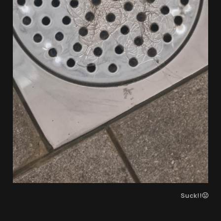
Suck!!🤢