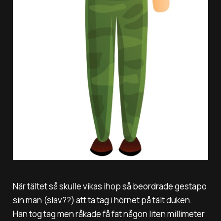
När tältet så skulle vikas ihop så beordrade gestapo
sin man (slav??) att ta tag i hörnet på tält duken.
Han tog tag men råkade få fat någon liten millimeter