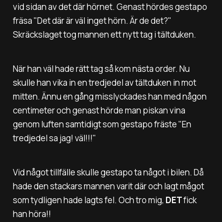
vid sidan av det där hörnet. Genast hördes gestapo
fräsa "
Det där är väl inget hörn. Är de det?
"
Skräckslaget tog mannen ett nytt tag i tältduken.
När han väl hade rätt tag så kom nästa order. Nu
skulle han vika in en tredjedel av tältduken in mot
mitten. Ännu en gång misslyckades han med någon
centimeter och genast hörde man piskan vina
genom luften samtidigt som gestapo fräste "
En
tredjedel sa jag! väl!!!"
Vid något tillfälle skulle gestapo ta något i bilen. Då
hade den stackars mannen varit där och lagt mågot
som tydligen hade lagts fel. Och tro mig,
DET
fick
han höra!!