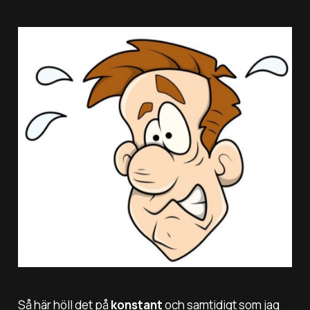
Så här höll det på
konstant
och samtidigt som jag