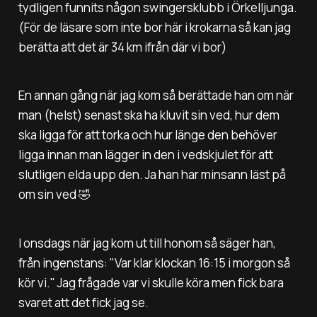
tydligen funnits någon swingersklubb i Örkelljunga.
(För de läsare som inte bor här i krokarna så kan jag
berätta att det är 34 km ifrån där vi bor)
En annan gång när jag kom så berättade han om när
man (helst) senast ska ha kluvit sin ved, hur dem
ska ligga för att torka och hur länge den behöver
ligga innan man lägger in den i vedskjulet för att
slutligen elda upp den. Ja han har minsann läst på
om sin ved 🤣
I onsdags när jag kom ut till honom så säger han,
från ingenstans: "
Var klar klockan 16:15 i morgon så
kör vi."
Jag frågade var vi skulle köra men fick bara
svaret att det fick jag se.