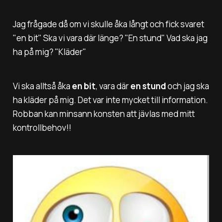
Jag frågade då om vi skulle åka långt och fick svaret
"
en bit"
Ska vi vara där länge?
"En stund"
Vad ska jag
ha på mig? "
Kläder"
Vi ska alltså åka
en bit
, vara där
en stund
och jag ska
ha kläder på mig. Det var inte mycket till information.
Robban kan minsann konsten att jävlas med mitt
kontrollbehov!!