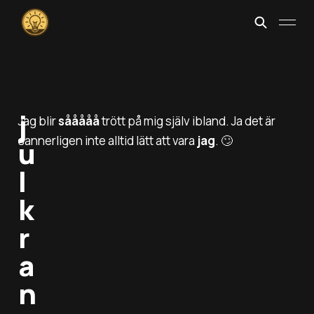
j
Jag blir
sååååå
trött på mig själv ibland. Ja det är
sannerligen inte alltid lätt att vara
jag
. 🙄
u
l
k
r
a
n