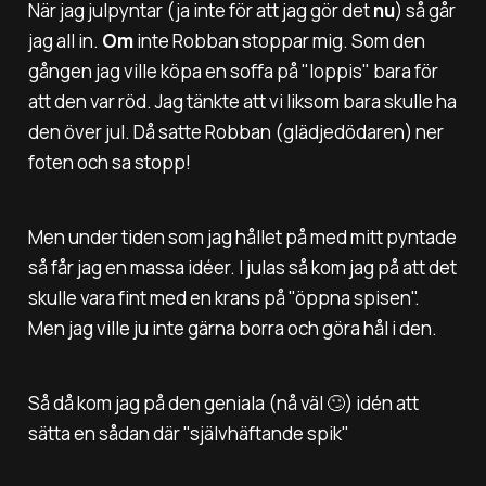
När jag julpyntar (ja inte för att jag gör det
nu
) så går
jag all in.
Om
inte Robban stoppar mig. Som den
gången jag ville köpa en soffa på "loppis" bara för
att den var röd. Jag tänkte att vi liksom bara skulle ha
den över jul. Då satte Robban (glädjedödaren) ner
foten och sa stopp!
Men under tiden som jag hållet på med mitt pyntade
så får jag en massa idéer. I julas så kom jag på att det
skulle vara fint med en krans på "öppna spisen".
Men jag ville ju inte gärna borra och göra hål i den.
Så då kom jag på den geniala (nå väl 🙄) idén att
sätta en sådan där "självhäftande spik"