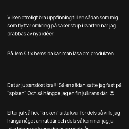
Vilken otroligt bra uppfinning till en sådan som mig
som flyttar omkring på saker stup i kvarten när jag
drabbas av nya idéer.
På Jem & fix hemsida kan man läsa om produkten.
Det är ju sanslöst bra!!! Så en sådan satte jag fast på
"spisen" Och så hängde jag en fin julkrans där. 😍
Efter jul så fick "kroken" sitta kvar för dels så ville jag
hänga något annat där och dels så kommer jag ju
vilja hänga en krans där även nästa år.