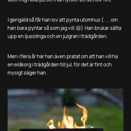
I gengäld så får han lov att pynta utomhus (.....om
han bara pyntar så som jag vill.😜) Han brukar sätta
upp en ljusslinga och en julgran i trädgården.
Men i flera år har han även pratat om att han vill ha
en eldkorg i trädgården till jul, för det är fint och
mysigt säger han.