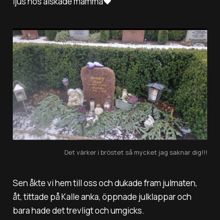
ljus hos älskade mamma❤️
Det värker i bröstet så mycket jag saknar dig!!!
Sen åkte vi hem till oss och dukade fram julmaten,
åt, tittade på Kalle anka, öppnade julklappar och
bara hade det trevligt och umgicks.