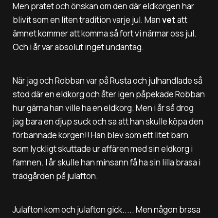
Men pratet och önskan om den där eldkorgen har
blivit som en liten tradition varje jul. Man
vet
att
ämnet kommer att komma så fort vi närmar oss jul.
Och i år var absolut inget undantag.
När jag och Robban var på Rusta och julhandlade så
stod där en eldkorg och åter igen påpekade Robban
hur gärna han ville ha en eldkorg. Men i år så drog
jag bara en djup suck och sa att han skulle köpa den
förbannade korgen!! Han blev som ett litet barn
som lyckligt skuttade ur affären med sin eldkorg i
famnen. I år skulle han minsann få ha sin lilla brasa i
trädgården på julafton.
Julafton kom och julafton gick..... Men någon brasa