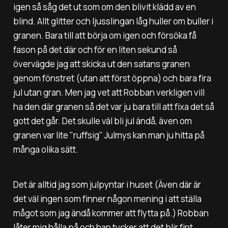
igen så såg det ut som om den blivit klädd av en
blind. Allt glitter och ljusslingan låg huller om buller i
granen. Bara till att börja om igen och försöka få
fason på det där och för en liten sekund så
övervägde jag att skicka ut den satans granen
genom fönstret (utan att först öppna) och bara fira
jul utan gran. Men jag vet att Robban verkligen vill
ha den där granen så det var ju bara till att fixa det så
gott det går. Det skulle väl bli jul ändå, även om
granen var lite "ruffsig" Julmys kan man ju hitta på
många olika sätt.
Det är alltid jag som julpyntar i huset (Även där är
det väl ingen som finner någon mening i att ställa
mågot som jag ändå kommer att flytta på.) Robban
låter mig hålla på och han tycker att det blir fint.