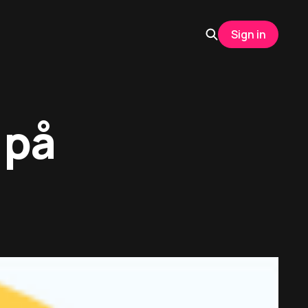
Sign in
 på