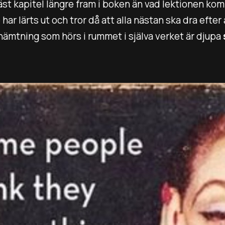
läst kapitel längre fram i boken än vad lektionen k
ar lärts ut och tror då att alla nästan ska dra efte
hämtning som hörs i rummet i själva verket är djupa