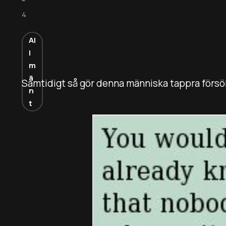
4
Al
l
m
ä
Samtidigt så gör denna människa tappra försök 
n
t