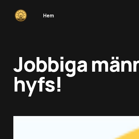
Hem
Jobbiga männi
hyfs!