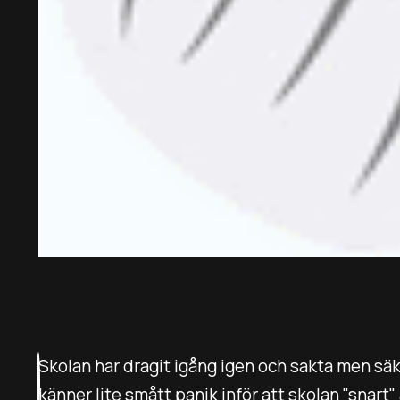
Skolan har dragit igång igen och sakta men säke
känner lite smått panik inför att skolan "snart"