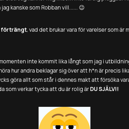
 jag kanske som Robban vill...... 😉
e
förträngt
, vad det brukar vara för varelser som är
nsmomenten inte kommit lika långt som jag i utbildni
 höra hur andra beklagar sig över att h*n är precis li
ycks göra allt som står i dennes makt att försöka v
a som verkar tycka att du är rolig är
DU SJÄLV!!