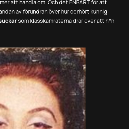
ommer att handla om. Och det ENBART för att
r andan av förundran över hur oerhört kunnig
suckar
som klasskamraterna drar över att h*n