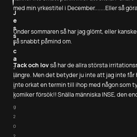
med min yrkestitel i December.......Eller så göra
J
e
s
Under sommaren så har jag glömt, eller kansk
s
så snabbt påmind om.
i
c
a
Tack och lov
så har de allra största irritatio
2
längre. Men det betyder ju inte att jag inte får
1
inte orkat en termin till ihop med någon som t
a
komiker försök!!
Snälla människa INSE, den end
u
g
2
0
2