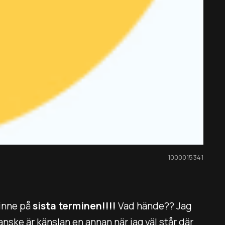
1000015341
 inne på
sista terminen!!!!
Vad hände?? Jag
Kanske är känslan en annan när jag väl står där