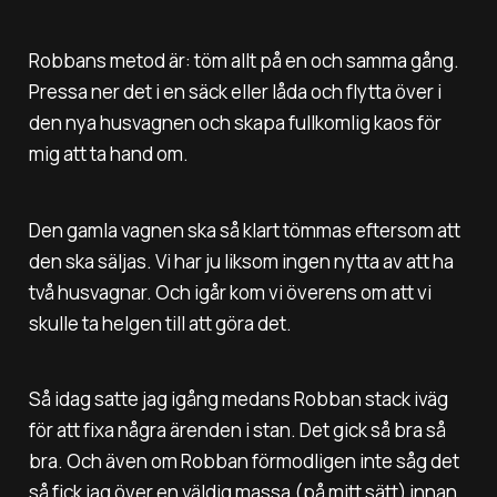
Robbans metod är: töm allt på en och samma gång.
Pressa ner det i en säck eller låda och flytta över i
den nya husvagnen och skapa fullkomlig kaos för
mig att ta hand om.
Den gamla vagnen ska så klart tömmas eftersom att
den ska säljas. Vi har ju liksom ingen nytta av att ha
två husvagnar. Och igår kom vi överens om att vi
skulle ta helgen till att göra det.
Så idag satte jag igång medans Robban stack iväg
för att fixa några ärenden i stan. Det gick så bra så
bra. Och även om Robban förmodligen inte såg det
så fick jag över en väldig massa (på mitt sätt) innan