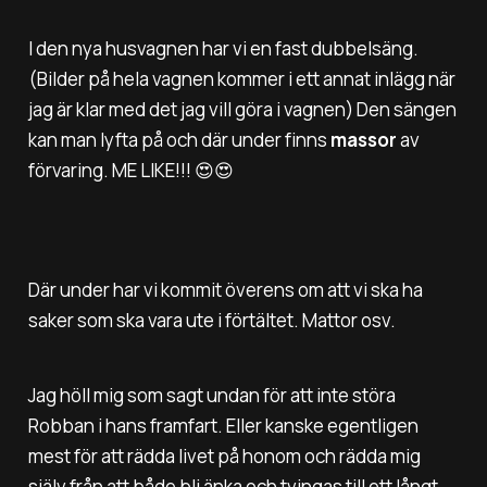
I den nya husvagnen har vi en fast dubbelsäng.
(Bilder på hela vagnen kommer i ett annat inlägg när
jag är klar med det jag vill göra i vagnen) Den sängen
kan man lyfta på och där under finns
massor
av
förvaring. ME LIKE!!! 😍😍
Där under har vi kommit överens om att vi ska ha
saker som ska vara ute i förtältet. Mattor osv.
Jag höll mig som sagt undan för att inte störa
Robban i hans framfart. Eller kanske egentligen
mest för att rädda livet på honom och rädda mig
själv från att både bli änka och tvingas till ett långt