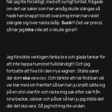
När jag lite försiktigt, med ett syrligt tonfall, frågade
om det var saker som han ansåg skulle slängas så
hade han knappt tid att svara mig innan han raskt
slängde sig över nästa skåp.
Suck
!!! Det var precis
så här jag
inte
ville att vi skulle göra!!!
Jag försökte verkligen tänka bra och glada tankar för
att inte tappa humöret fullständigt!! Och jag
fortsatte att fixa till i den nya vagnen. Ställa saker
där dom
ska
vara osv. Och tänkte att när Robban väl
var klar med sin framfart så kan han ju snällt sätta sig
på en stol utanför och räcka mig sak efter sak från
sina backar, säckar och påsar så kan ju jag ställa det
där det ska vara. Så jag höll mig lite undan.