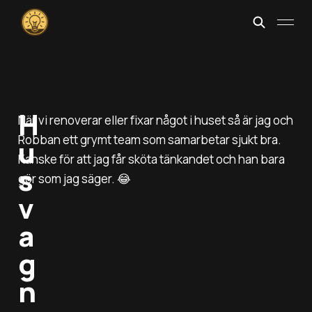
H
När vi renoverar eller fixar något i huset så är jag och
Robban ett grymt team som samarbetar sjukt bra.
u
Kanske för att jag får sköta tänkandet och han bara
s
gör som jag säger. 😂
v
a
g
n