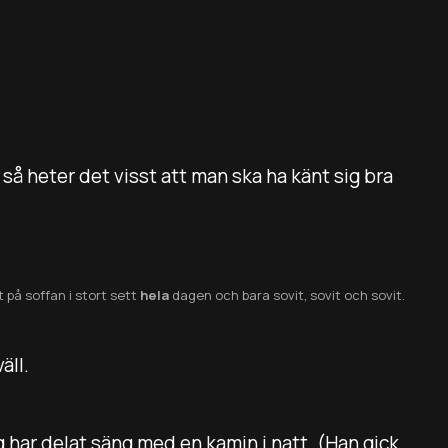
 så heter det visst att man ska ha känt sig bra
at på soffan i stort sett
hela
dagen och bara sovit, sovit och sovit.
äll.
g har delat säng med en kamin i natt. (Han gick