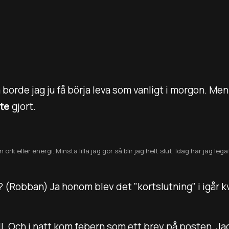
 borde jag ju få börja leva som vanligt i morgon. Men
nte
gjort.
ork eller energi. Minsta lilla jag gör så blir jag helt slut. Idag har jag leg
 (Robban) Ja honom blev det "kortslutning" i igår kv
ll. Och i natt kom febern som ett brev på posten. Ja