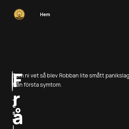
Hem
F
Som ni vet så blev Robban lite smått panikslagen
från första symtom.
r
J
e
å
s
s
i