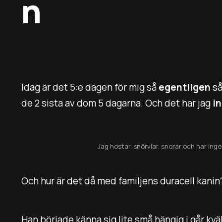
n
Idag är det 5:e dagen för mig så
egentligen
så
de 2 sista av dom 5 dagarna. Och det har jag
i
Jag hostar, snörvlar, snorar och har ingen 
Och hur är det då med familjens duracell kanin?
Han började känna sig lite små hängig i går kvä