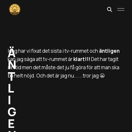
Ä
Idag har vi fixat det sista i tv-rummet och
äntligen
kan jag säga att tv-rummet är
klart!!!
Det har tagit
N
sin tid men det måste det ju få göra för att man ska
T
bli helt nöjd. Och det är jag nu......tror jag 😬
L
I
G
E