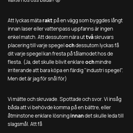
Att lyckas mäta
rakt
på en vägg som byggdes långt
innan laser eller vattenpass uppfanns är ingen
enkel match. Att dessutom nära ut
två
skruvars
placering till varje spegel
och
dessutom lyckas få
dit varje spegel kan fresta på tålamodet hos de
flesta. (Ja, det skulle blivit enklare
och
mindre
irriterande att bara köpa en färdig "industri spegel".
Men det är jag för snål för)
Vi mätte och skruvade. Spottade och svor. Vi insåg
båda att vi behövde komma på en bättre, eller
åtminstone enklare lösning
innan
det skulle leda till
slagsmål. Att få