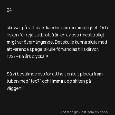
24
skruvar på rätt plats kändes som en omöjlighet. Och
risken för rejält utbrott från en av oss (mest troligt
mig
) var överhängande. Det skulle kunna sluta med
att varenda spegel skulle förvandlas till skärvor.
12x7=84 års olycka!!!
Så vi bestämde oss för att helt enkelt plocka fram
tuben med "tec7" och
limma
upp skiten på
väggen!!
Plötsligt gick allt som en dans.