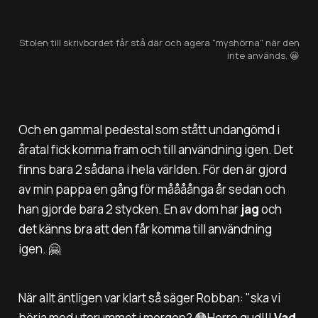
Stolen till skrivbordet får stå där och agera "myshörna" när den
inte används. 😀
Och en gammal pedestal som stått undangömd i
åratal fick komma fram och till användning igen. Det
finns bara 2 sådana i hela världen. För den är gjord
av min pappa en gång för måååånga år sedan och
han gjorde bara 2 stycken. En av dom har
jag
och
det känns bra att den får komma till användning
igen. 🤗
När allt äntligen var klart så säger Robban: "
ska vi
börja med uterummet i morgon?
😳Herre gud!!!
Vad