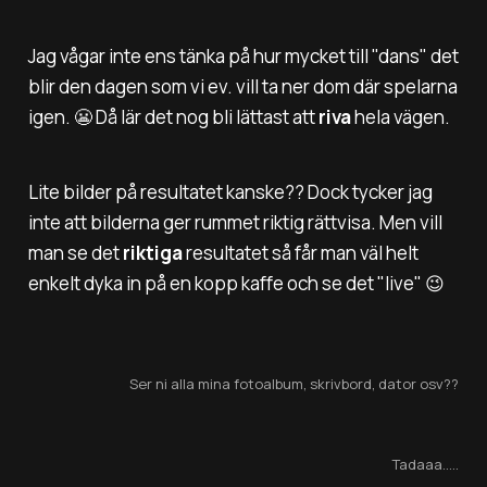
Jag vågar inte ens tänka på hur mycket till "dans" det
blir den dagen som vi ev. vill ta ner dom där spelarna
igen. 😬 Då lär det nog bli lättast att
riva
hela vägen.
Lite bilder på resultatet kanske?? Dock tycker jag
inte att bilderna ger rummet riktig rättvisa. Men vill
man se det
riktiga
resultatet så får man väl helt
enkelt dyka in på en kopp kaffe och se det "live" 😉
Ser ni alla mina fotoalbum, skrivbord, dator osv??
Tadaaa.....